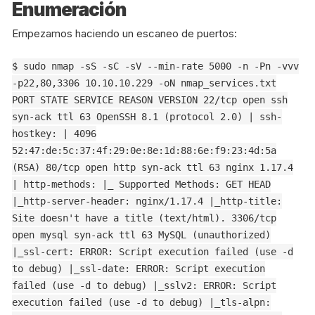
Enumeración
Empezamos haciendo un escaneo de puertos:
$ sudo nmap -sS -sC -sV --min-rate 5000 -n -Pn -vvv
-p22,80,3306 10.10.10.229 -oN nmap_services.txt
PORT STATE SERVICE REASON VERSION 22/tcp open ssh
syn-ack ttl 63 OpenSSH 8.1 (protocol 2.0) | ssh-
hostkey: | 4096
52:47:de:5c:37:4f:29:0e:8e:1d:88:6e:f9:23:4d:5a
(RSA) 80/tcp open http syn-ack ttl 63 nginx 1.17.4
| http-methods: |_ Supported Methods: GET HEAD
|_http-server-header: nginx/1.17.4 |_http-title:
Site doesn't have a title (text/html). 3306/tcp
open mysql syn-ack ttl 63 MySQL (unauthorized)
|_ssl-cert: ERROR: Script execution failed (use -d
to debug) |_ssl-date: ERROR: Script execution
failed (use -d to debug) |_sslv2: ERROR: Script
execution failed (use -d to debug) |_tls-alpn: