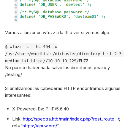
Vamos a lanzar un wfuzz a la IP a ver si vemos algo:
$ wfuzz -c --hc=404 -w
/usr/share/wordlists/dirbuster/directory-list-2.3-
medium.txt http://10.10.10.229/FUZZ
No parece haber nada salvo los directorios /main/ y
/testing/
Si analizamos las cabeceras HTTP encontramos algunas
interesantes:
X-Powered-By: PHP/5.6.40
Link:
http://spectra.htb/main/index.php?rest_route=/
;
rel="
https://api.w.org/
"