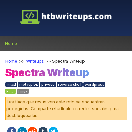
Home
Home
>>
Writeups
>>
Spectra Writeup
Spectra Writeup
initctl
metasploit
privesc
reverse shell
wordpress
Fácil
Linux
Las flags que resuelven este reto se encuentran
protegidas. Comparte el artículo en redes sociales para
desbloquearlas.