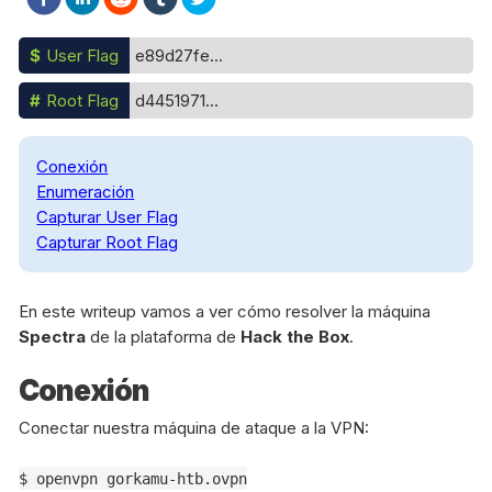
$
User Flag
e89d27fe...
#
Root Flag
d4451971...
Conexión
Enumeración
Capturar User Flag
Capturar Root Flag
En este writeup vamos a ver cómo resolver la máquina
Spectra
de la plataforma de
Hack the Box
.
Conexión
Conectar nuestra máquina de ataque a la VPN:
$ openvpn gorkamu-htb.ovpn