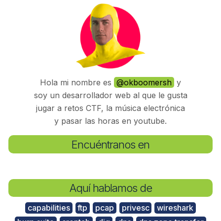
Hola mi nombre es
@okboomersh
y
soy un desarrollador web al que le gusta
jugar a retos CTF, la música electrónica
y pasar las horas en youtube.
Encuéntranos en
Aquí hablamos de
capabilities
ftp
pcap
privesc
wireshark