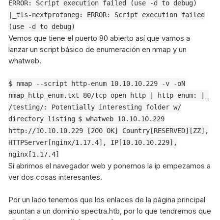
ERROR: Script execution failed (use -d to debug)
|_tls-nextprotoneg: ERROR: Script execution failed
(use -d to debug)
Vemos que tiene el puerto 80 abierto así que vamos a
lanzar un script básico de enumeración en nmap y un
whatweb.
$ nmap --script http-enum 10.10.10.229 -v -oN
nmap_http_enum.txt 80/tcp open http | http-enum: |_
/testing/: Potentially interesting folder w/
directory listing
$ whatweb 10.10.10.229
http://10.10.10.229 [200 OK] Country[RESERVED][ZZ],
HTTPServer[nginx/1.17.4], IP[10.10.10.229],
nginx[1.17.4]
Si abrimos el navegador web y ponemos la ip empezamos a
ver dos cosas interesantes.
Por un lado tenemos que los enlaces de la página principal
apuntan a un dominio spectra.htb, por lo que tendremos que