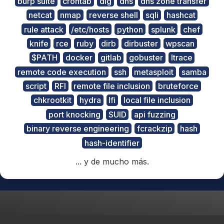
burp suite
crontab
dig
dns
dns zone transfer
netcat
nmap
reverse shell
sqli
hashcat
rule attack
/etc/hosts
python
splunk
chef
knife
rce
ruby
dirb
dirbuster
wpscan
$PATH
docker
gitlab
gobuster
ltrace
remote code execution
ssh
metasploit
samba
script
RFI
remote file inclusion
bruteforce
chkrootkit
hydra
lfi
local file inclusion
port knocking
SUID
api fuzzing
binary reverse engineering
fcrackzip
hash
hash-identifier
... y de mucho más.