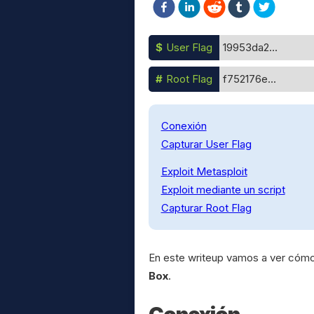
$
User Flag
19953da2...
#
Root Flag
f752176e...
Conexión
Capturar User Flag
Exploit Metasploit
Exploit mediante un script
Capturar Root Flag
En este writeup vamos a ver cómo
Box
.