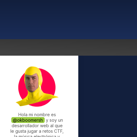
Hola mi nombre es
@okboomersh
y soy un
desarrollador web al que
le gusta jugar a retos CTF,
la música electrónica y