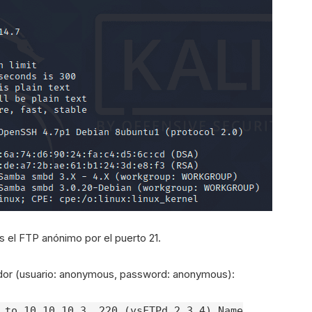
s el FTP anónimo por el puerto 21.
dor (usuario: anonymous, password: anonymous):
 to 10.10.10.3. 220 (vsFTPd 2.3.4) Name