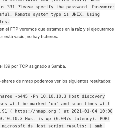
us 331 Please specify the password. Password:
sful. Remote system type is UNIX. Using
les.
 en el FTP veremos que estamos en la raíz y si ejecutamos
r está vacío, no hay ficheros.
 el 139 por TCP asignado a Samba.
-shares de nmap podemos ver los siguientes resultados:
hares -p445 -Pn 10.10.10.3 Host discovery
ses will be marked 'up' and scan times will
.91 ( https://nmap.org ) at 2021-01-04 10:08
0.10.10.3 Host is up (0.047s latency). PORT
 microsoft-ds Host script results: | smb-