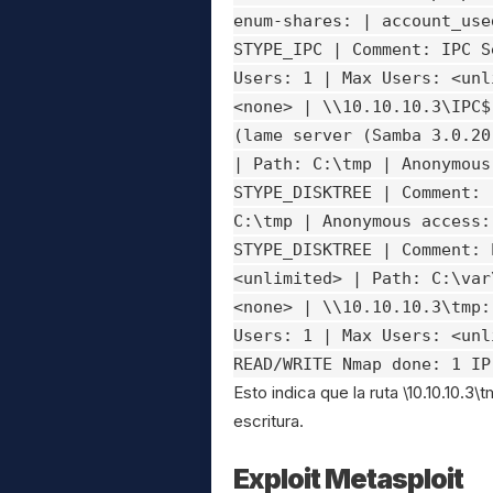
enum-shares: | account_use
STYPE_IPC | Comment: IPC S
Users: 1 | Max Users: <unl
<none> | \\10.10.10.3\IPC$
(lame server (Samba 3.0.20
| Path: C:\tmp | Anonymous
STYPE_DISKTREE | Comment: 
C:\tmp | Anonymous access:
STYPE_DISKTREE | Comment: 
<unlimited> | Path: C:\var
<none> | \\10.10.10.3\tmp:
Users: 1 | Max Users: <unl
READ/WRITE Nmap done: 1 IP
Esto indica que la ruta \10.10.10.
escritura.
Exploit Metasploit