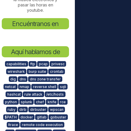
pasar las horas en
youtube.
Encuéntranos en
Aquí hablamos de
capabilities
ftp
pcap
privesc
wireshark
burp suite
crontab
dig
dns
dns zone transfer
netcat
nmap
reverse shell
sqli
hashcat
rule attack
/etc/hosts
python
splunk
chef
knife
rce
ruby
dirb
dirbuster
wpscan
$PATH
docker
gitlab
gobuster
ltrace
remote code execution