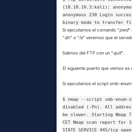
(10.10.10.3:kali): anonymo
anonymous 230 Login succes
binary mode to transfer fi
Si ejecutamos el comando “
pwd
”
“
dir
” o “
ls
” veremos que el servido
Salimos del FTP con un “
quit
”.
El siguiente puerto que vemos es
Si ejecutamos el script smb-enum
$ nmap --script smb-enum-s
disabled (-Pn). All addres
be slower. Starting Nmap 7
CET Nmap scan report for 1
STATE SERVICE 445/tcp open