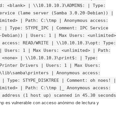
d: <blank> | \\10.10.10.3\ADMIN$: | Type:
ervice (lame server (Samba 3.0.20-Debian)) |
imited> | Path: C:\tmp | Anonymous access:
: | Type: STYPE_IPC | Comment: IPC Service
-Debian)) | Users: 1 | Max Users: <unlimited>
 access: READ/WRITE | \\10.10.10.3\opt: Type:
| Users: 1 | Max Users: <unlimited> | Path:
 <none> | \\10.10.10.3\print$: | Type:
Printer Drivers | Users: 1 | Max Users:
\lib\samba\printers | Anonymous access:
 | Type: STYPE_DISKTREE | Comment: oh noes! |
imited> | Path: C:\tmp |_ Anonymous access:
 address (1 host up) scanned in 45.30 seconds
3\tmp es vulnerable con acceso anónimo de lectura y