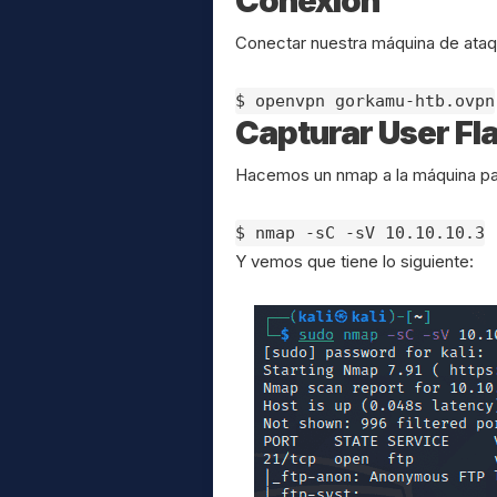
Conexión
Conectar nuestra máquina de ataq
$ openvpn gorkamu-htb.ovpn
Capturar User Fl
Hacemos un nmap a la máquina para
$ nmap -sC -sV 10.10.10.3
Y vemos que tiene lo siguiente: