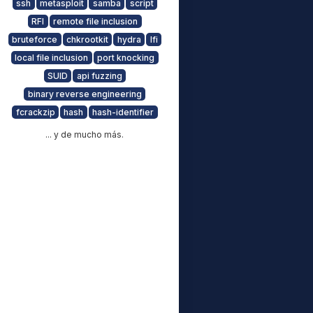
ssh
metasploit
samba
script
RFI
remote file inclusion
bruteforce
chkrootkit
hydra
lfi
local file inclusion
port knocking
SUID
api fuzzing
binary reverse engineering
fcrackzip
hash
hash-identifier
... y de mucho más.