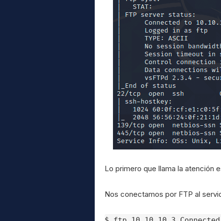
Lo primero que llama la atención e
Nos conectamos por FTP al servi
$ ftp 10.10.10.3 Connected