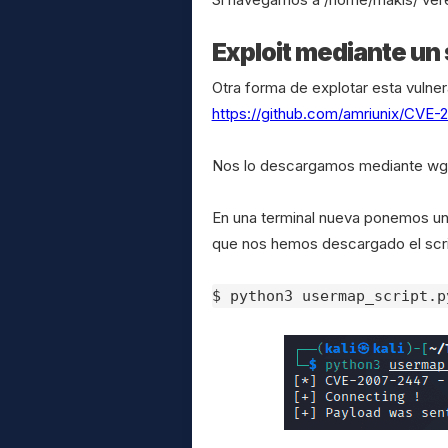
Exploit mediante un 
Otra forma de explotar esta vulner
https://github.com/amriunix/CVE-
Nos lo descargamos mediante wg
En una terminal nueva ponemos un n
que nos hemos descargado el scrip
$ python3 usermap_script.p