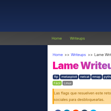
Home
Writeups
Home
>>
Writeups
>>
Lame Wri
Lame Write
ftp
metasploit
netcat
nmap
pyth
Fácil
Linux
Las flags que resuelven este reto
sociales para desbloquearlas.