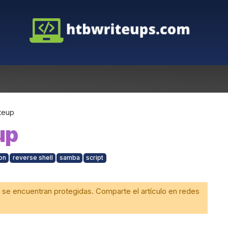
teup
up
on
reverse shell
samba
script
 se encuentran protegidas. Comparte el artículo en redes